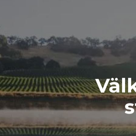
Väl
s