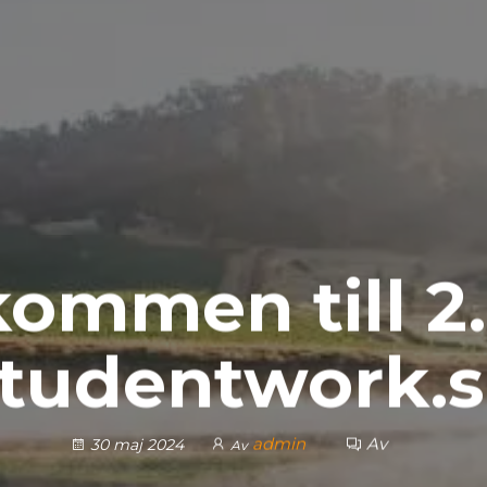
kommen till 2.
tudentwork.
admin
Av
30 maj 2024
Av