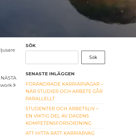
SÖK
ljusare
Sök
SENASTE INLÄGGEN
Nästa
NÄSTA
FÖRÄNDRADE KARRIÄRVÄGAR –
inlägg
ntwork
NÄR STUDIER OCH ARBETE GÅR
PARALLELLT
STUDENTER OCH ARBETSLIV –
EN VIKTIG DEL AV DAGENS
KOMPETENSFÖRSÖRJNING
ATT HITTA RÄTT KARRIÄRVÄG