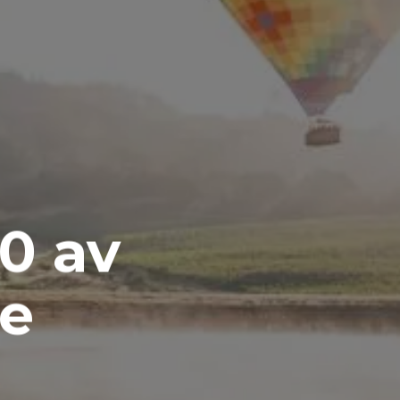
0 av
se