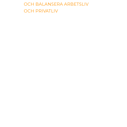
OCH BALANSERA ARBETSLIV
OCH PRIVATLIV
SÄTT FART PÅ DIN KARRIÄR MED
STUDENTWORK
VÄLKOMMEN TILL 2.0 AV
STUDENTWORK.SE
ARKIV
JANUARI 2026
DECEMBER 2025
JUNI 2024
MAJ 2024
KATEGORIER
FRAMGÅNG