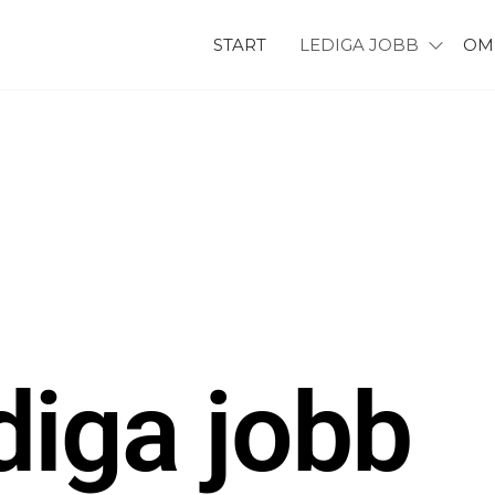
START
LEDIGA JOBB
OM
diga jobb