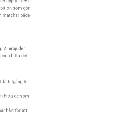
ed upp till fem
ambition som gör
som matchar både
. Vi erbjuder
kunna hitta det
få tillgång till
ch hitta de som
r hårt för att