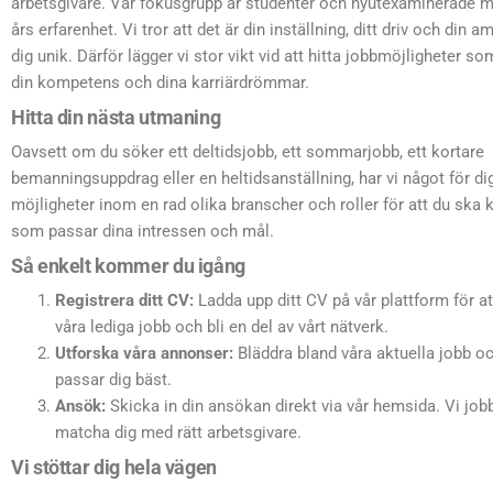
arbetsgivare. Vår fokusgrupp är studenter och nyutexaminerade m
års erfarenhet. Vi tror att det är din inställning, ditt driv och din 
dig unik. Därför lägger vi stor vikt vid att hitta jobbmöjligheter 
din kompetens och dina karriärdrömmar.
Hitta din nästa utmaning
Oavsett om du söker ett deltidsjobb, ett sommarjobb, ett kortare
bemanningsuppdrag eller en heltidsanställning, har vi något för dig
möjligheter inom en rad olika branscher och roller för att du ska 
som passar dina intressen och mål.
Så enkelt kommer du igång
Registrera ditt CV:
Ladda upp ditt CV på vår plattform för att 
våra lediga jobb och bli en del av vårt nätverk.
Utforska våra annonser:
Bläddra bland våra aktuella jobb o
passar dig bäst.
Ansök:
Skicka in din ansökan direkt via vår hemsida. Vi jobba
matcha dig med rätt arbetsgivare.
Vi stöttar dig hela vägen